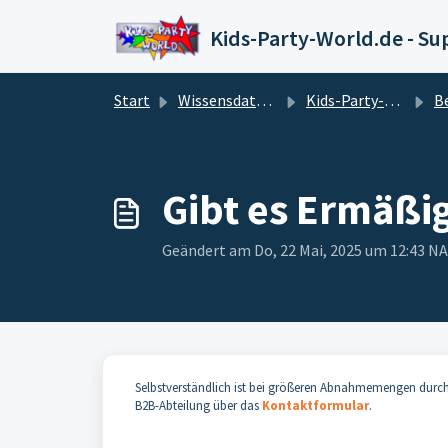
Zum hauptsächlichen Inhalt gehen
Kids-Party-World.de - Su
Start
Wissensdatenbank
Kids-Party-World.de - Hilfsportal
B
Gibt es Ermäßi
Geändert am Do, 22 Mai, 2025 um 12:43
Selbstverständlich ist bei größeren Abnahmemengen durc
B2B-Abteilung über das
Kontaktformular
.